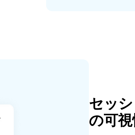
セッシ
の可視