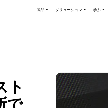
製品
ソリューション
学ぶ
スト
所で